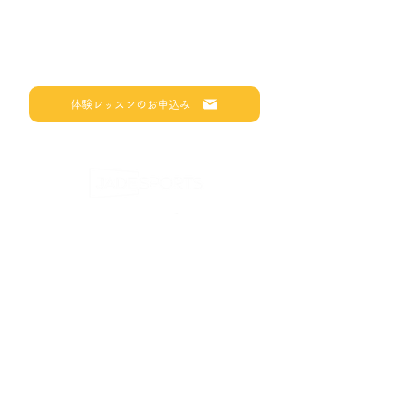
体験レッスンのお申込み
​〒522-0007
滋賀県彦根市古沢町255-1
​イオンタウン彦根1階