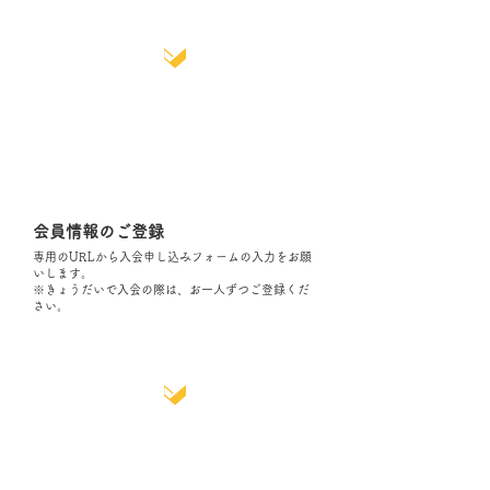
​02
会員登録
※｢会費ペイ｣を使用します。
会員情報のご登録
専用のURLから入会申し込みフォームの入力をお願
いします。
​※きょうだいで入会の際は、お一人ずつご登録くだ
さい。
​03