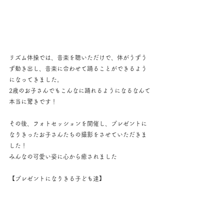
リズム体操では、音楽を聴いただけで、体がうずう
ず動き出し、音楽に合わせて踊ることができるよう
になってきました。
2歳のお子さんでもこんなに踊れるようになるなんて
本当に驚きです！
その後、フォトセッションを開催し、プレゼントに
なりきったお子さんたちの撮影をさせていただきま
した！
みんなの可愛い姿に心から癒されました
【プレゼントになりきる子ども達】